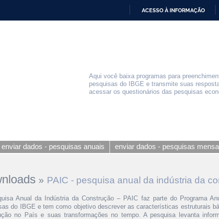
ACESSO À INFORMAÇÃO
IR
PARA
O
CONTEÚDO
Aqui você baixa programas para preenchiment
pesquisas do IBGE e transmite suas respos
acessar os questionários das pesquisas eco
enviar dados - pesquisas anuais
enviar dados - pesquisas mensa
nloads
»
PAIC - pesquisa anual da indústria da c
uisa Anual da Indústria da Construção – PAIC faz parte do Programa An
as do IBGE e tem como objetivo descrever as características estruturais b
ução no País e suas transformações no tempo. A pesquisa levanta infor