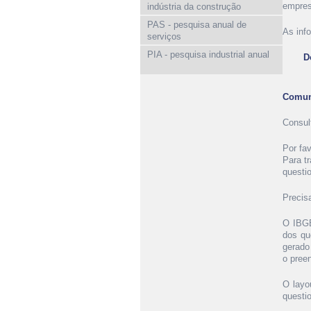
empres
indústria da construção
PAS - pesquisa anual de
As inf
serviços
PIA - pesquisa industrial anual
D
Comuni
Consul
Por fa
Para t
questi
Precis
O IBGE
dos qu
gerado
o pree
O layo
questio