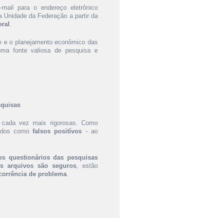
mail para o endereço eletrônico
 Unidade da Federação a partir da
eral
.
se e o planejamento econômico das
uma fonte valiosa de pesquisa e
squisas
a cada vez mais rigorosas. Como
ecidos como
falsos positívos
- ao
os questionários das pesquisas
es arquivos são seguros
, estão
corrência de problema
.