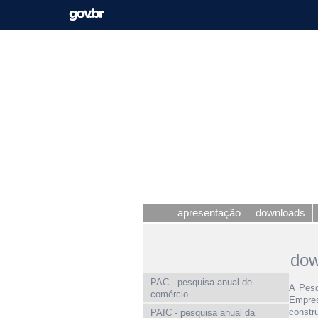
apresentação
downloads
dow
PAC - pesquisa anual de
A Pesq
comércio
Empres
constr
PAIC - pesquisa anual da