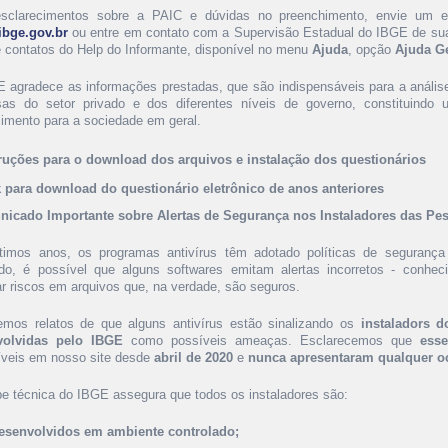
sclarecimentos sobre a PAIC e dúvidas no preenchimento, envie um e-
bge.gov.br
ou entre em contato com a Supervisão Estadual do IBGE de sua
de contatos do Help do Informante, disponível no menu
Ajuda
, opção
Ajuda G
 agradece as informações prestadas, que são indispensáveis para a análi
as do setor privado e dos diferentes níveis de governo, constituindo 
imento para a sociedade em geral.
ruções para o download dos arquivos e instalação dos questionários
 para download do questionário eletrônico de anos anteriores
icado Importante sobre Alertas de Segurança nos Instaladores das Pe
timos anos, os programas antivírus têm adotado políticas de seguranç
ado, é possível que alguns softwares emitam alertas incorretos - conh
ar riscos em arquivos que, na verdade, são seguros.
mos relatos de que alguns antivírus estão sinalizando os
instaladors d
volvidas pelo IBGE
como possíveis ameaças. Esclarecemos que
ess
íveis em nosso site desde
abril de 2020
e
nunca apresentaram qualquer o
pe técnica do IBGE assegura que todos os instaladores são:
esenvolvidos em ambiente controlado;