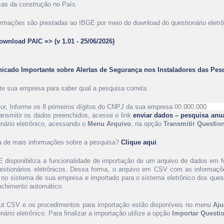
as da construção no País.
ormações são prestadas ao IBGE por meio do download do questionário eletrôn
ownload PAIC => (v 1.01 - 25/06/2026)
cado Importante sobre Alertas de Segurança nos Instaladores das Pes
te sua empresa para saber qual a pesquisa correta.
vor, Informe os 8 primeiros dígitos do CNPJ da sua empresa
ransmitir os dados preenchidos, acesse o link
enviar dados – pesquisa anu
onário eletrônico, acessando o
Menu Arquivo
, na opção
Transmitir Question
a de mais informações sobre a pesquisa?
Clique aqui
.
 disponibiliza a funcionalidade de importação de um arquivo de dados em
estionários eletrônicos. Dessa forma, o arquivo em CSV com as informaçõ
 no sistema de sua empresa e importado para o sistema eletrônico dos quest
nchimento automático.
ut CSV e os procedimentos para importação estão disponíveis no menu
Aju
nário eletrônico. Para finalizar a importação utilize a opção
Importar Questi