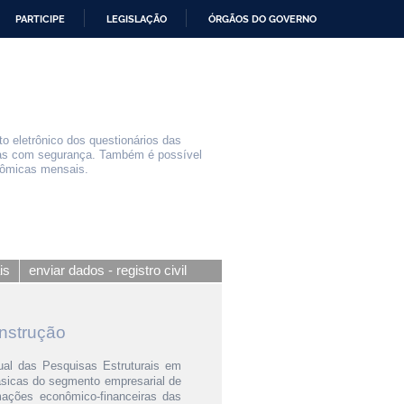
PARTICIPE
LEGISLAÇÃO
ÓRGÃOS DO GOVERNO
o eletrônico dos questionários das
tas com segurança. Também é possível
nômicas mensais.
is
enviar dados - registro civil
onstrução
ual das Pesquisas Estruturais em
ásicas do segmento empresarial de
mações econômico-financeiras das