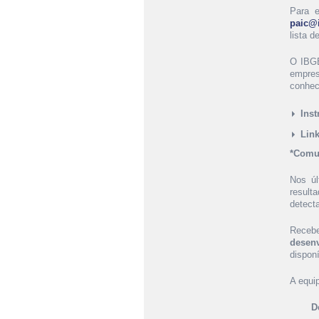
Para e
paic@i
lista 
O IBGE
empres
conhec
Inst
Link
*Comun
Nos úl
result
detect
Recebe
desen
dispon
A equi
D