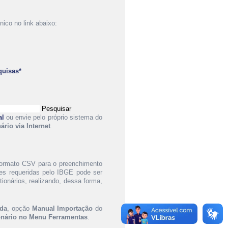
ico no link abaixo:
quisas*
Pesquisar
al
ou envie pelo próprio sistema do
ário via Internet
.
 formato CSV para o preenchimento
es requeridas pelo IBGE pode ser
ionários, realizando, dessa forma,
da
, opção
Manual Importação
do
onário no Menu Ferramentas
.